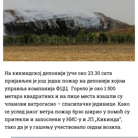
На кикиндској депонији јуче око 23.30 сата
пријављен је још један пожар на депонији којом
управља компанија ФЦЦ. Горело је око 1.500
метара квадратних и на лице места изашли су
чланови ватрогасно – спасилачке јединице. Како
се услед јаког ветра пожар брзо ширио у помоћ су
притекли и запослени у НИС-у и ЈП „Кикинда“,
тако да је у гашењу учествовало седам возила.