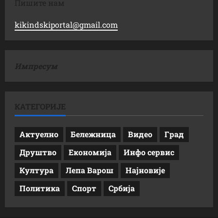
Пишите нам
kikindskiportal@gmail.com
Импресум
КАТЕГОРИЈЕ
Актуелно
Бележница
Видео
Град
Друштво
Економија
Инфо сервис
Култура
Лепа Варош
Најновије
Политика
Спорт
Србија