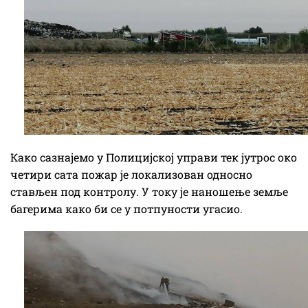
Како сазнајемо у Полицијској управи тек јутрос око
четири сата пожар је локализован односно
стављен под контролу. У току је наношење земље
багерима како би се у потпуности угасио.