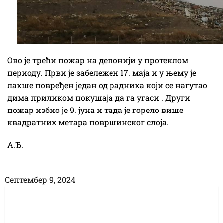
Ово је трећи пожар на депонији у протеклом
периоду. Први је забележен 17. маја и у њему је
лакше повређен један од радника који се нагутао
дима приликом покушаја да га угаси . Други
пожар избио је 9. јуна и тада је горело више
квадратних метара површинског слоја.
А.Ђ.
Септембер 9, 2024