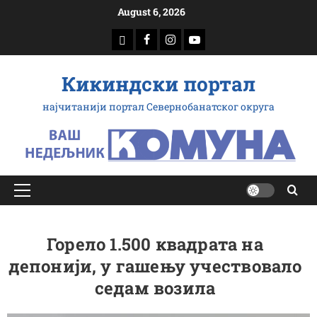
Скип
August 6, 2026
то
доwнлоад
Фацебоок
Инстаграм
Yоутубе
цонтент
Кикиндски портал
најчитанији портал Севернобанатског округа
Примарy
Мену
Горело 1.500 квадрата на
депонији, у гашењу учествовало
седам возила