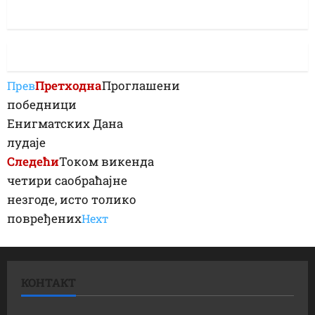
Претходна
Проглашени
Прев
победници
Енигматских Дана
лудаје
Следећи
Током викенда
четири саобраћајне
незгоде, исто толико
повређених
Неxт
КОНТАКТ