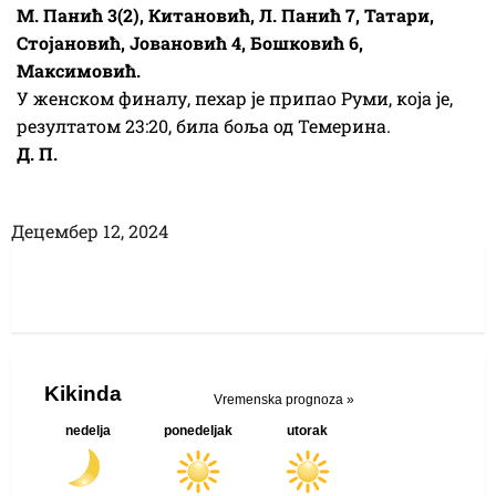
М. Панић 3(2), Китановић, Л. Панић 7, Татари,
Стојановић, Јовановић 4, Бошковић 6,
Максимовић.
У женском финалу, пехар је припао Руми, која је,
резултатом 23:20, била боља од Темерина.
Д. П.
Децембер 12, 2024