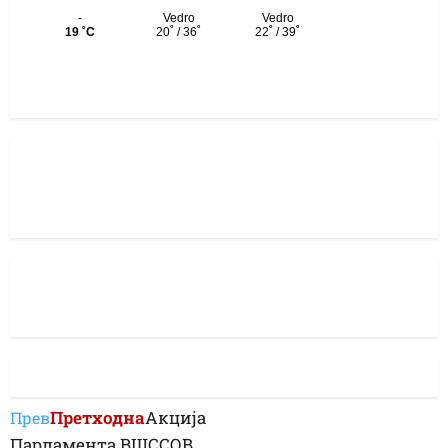
Претходна
Акција
Прев
Парламента ВШССОВ