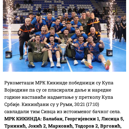
Рукометаши МРК Кикинде победници су Купа
Војводине па су се пласирали даље и наредне
године наставиће надметање у претколу Купа
Србије. Кикинђани су у Руми, 30:21 (17:10)
савладали тим Сивца из истоименог бачког села.
МРК КИКИНДА: Балабан, Георгијевски 1, Лисица 5,
Трнинић, Јокић 2, Марковић, Тодоров 2, Врговић,