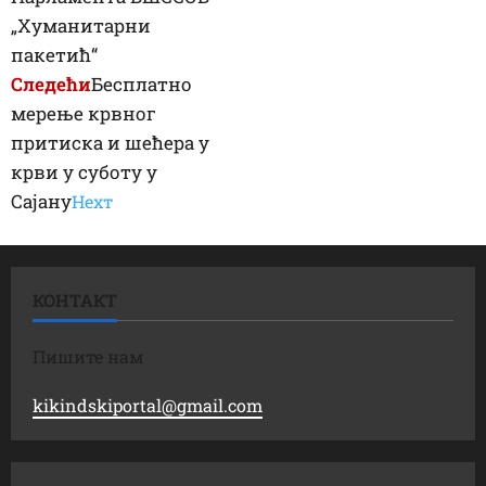
„Хуманитарни
пакетић“
Следећи
Бесплатно
мерење крвног
притиска и шећера у
крви у суботу у
Сајану
Неxт
КОНТАКТ
Пишите нам
kikindskiportal@gmail.com