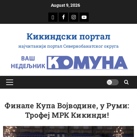
Скип
August 9, 2026
то
доwнлоад
Фацебоок
Инстаграм
Yоутубе
цонтент
Кикиндски портал
најчитанији портал Севернобанатског округа
Примарy
Мену
Финале Купа Војводине, у Руми:
Трофеј МРК Кикинди!