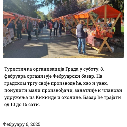
Туристичка организација Града у суботу, 8.
фебруара организује Фебруарски базар. На
градском тргу своје производе ће, као и увек,
понудити мали произвођачи, занатлије и чланови
удружења из Кикинде и околине. Базар ће трајати
од 10 до 16 сати.
Фебруарy 6, 2025