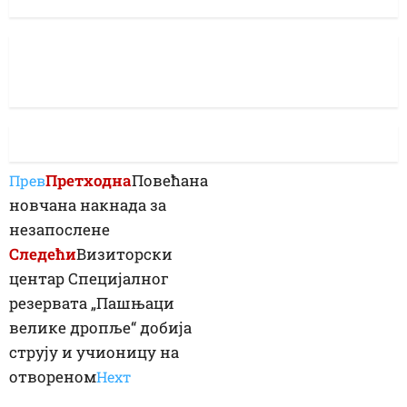
Претходна
Повећана
Прев
новчана накнада за
незапослене
Следећи
Визиторски
центар Специјалног
резервата „Пашњаци
велике дропље“ добија
струју и учионицу на
отвореном
Неxт