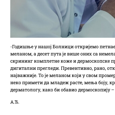
-Годишње у нашој Болници откријемо петнае
меланом, а десет пута је више оних са нем
скрининг комплетне коже и дермоскопске пре
дигитални прегледи. Превентивно, рано, от
најважније. То је меланом који у свом промер
неко примети да младеж расте, мења боју, крв
дерматологу, како би обавио дермоскопију –
А.Ђ.