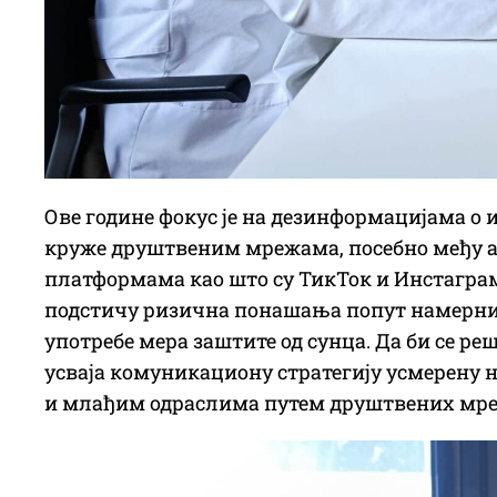
Ове године фокус је на дезинформацијама о 
круже друштвеним мрежама, посебно међу а
платформама као што су ТикТок и Инстаграм
подстичу ризична понашања попут намерни
употребе мера заштите од сунца. Да би се р
усваја комуникациону стратегију усмерену 
и млађим одраслима путем друштвених мре