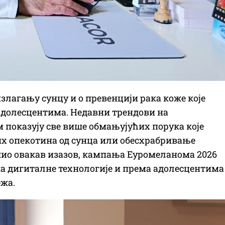
излагању сунцу и о превенцији рака коже које
долесцентима. Недавни трендови на
 показују све више обмањујућих порука које
х опекотина од сунца или обесхрабривање
ешио овакав изазов, кампања Еуромеланома 2026
на дигиталне технологије и према адолесцентима
жа.