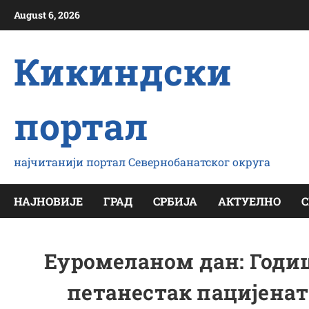
Скип
August 6, 2026
то
цонтент
Кикиндски
портал
најчитанији портал Севернобанатског округа
НАЈНОВИЈЕ
ГРАД
СРБИЈА
АКТУЕЛНО
С
Еуромеланом дан: Годиш
петанестак пацијенат