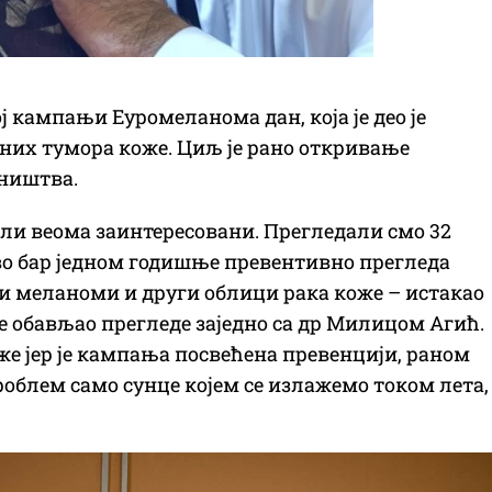
кампањи Еуромеланома дан, која је део је
них тумора коже. Циљ је рано откривање
ништва.
били веома заинтересовани. Прегледали смо 32
во бар једном годишње превентивно прегледа
ни меланоми и други облици рака коже – истакао
је обављао прегледе заједно са др Милицом Агић.
оже јер је кампања посвећена превенцији, раном
облем само сунце којем се излажемо током лета,