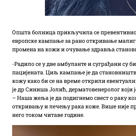
Општа болница прикључила се превентивној 
европске кампање за рано откривање малиг
промена на кожи и очување здравља станов
-Радило се у две амбуланте и суграђани су 
пацијената. Циљ кампање је да становништ
кожу како би се на време открили евентуал
је др Синиша Јолић, дерматовенеролог који 
– Наша жеља је да подигнемо свест о раку к
откривању и лечењу рака коже. Више није пр
него током читаве године.