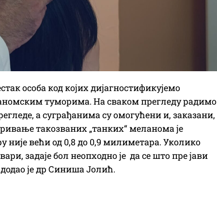
стак особа код којих дијагностификујемо
еланомским туморима. На сваком прегледу радимо
гледе, а суграђанима су омогућени и, заказани,
кривање такозваних „танких“ меланома је
у није већи од 0,8 до 0,9 милиметара. Уколико
ари, задаје бол неопходно је да се што пре јави
 додао је др Синиша Јолић.