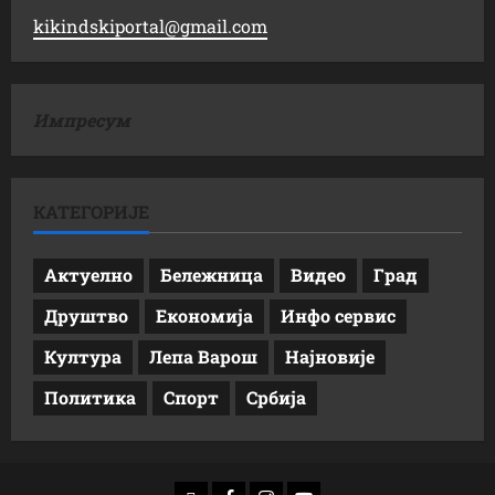
kikindskiportal@gmail.com
Импресум
КАТЕГОРИЈЕ
Актуелно
Бележница
Видео
Град
Друштво
Економија
Инфо сервис
Култура
Лепа Варош
Најновије
Политика
Спорт
Србија