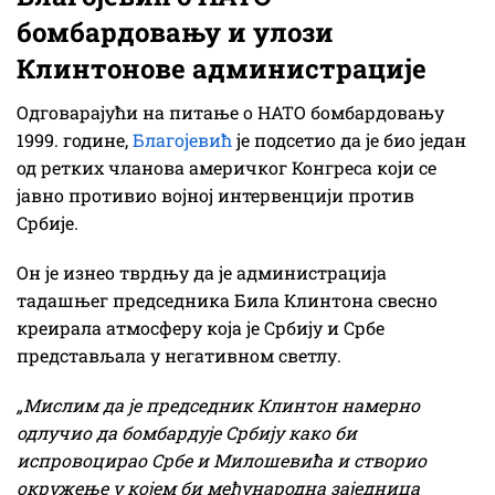
бомбардовању и улози
Клинтонове администрације
Одговарајући на питање о НАТО бомбардовању
1999. године,
Благојевић
је подсетио да је био један
од ретких чланова америчког Конгреса који се
јавно противио војној интервенцији против
Србије.
Он је изнео тврдњу да је администрација
тадашњег председника Била Клинтона свесно
креирала атмосферу која је Србију и Србе
представљала у негативном светлу.
„Мислим да је председник Клинтон намерно
одлучио да бомбардује Србију како би
испровоцирао Србе и Милошевића и створио
окружење у којем би међународна заједница