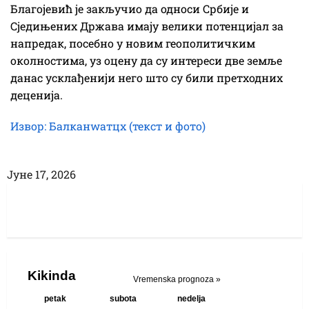
Благојевић је закључио да односи Србије и
Сједињених Држава имају велики потенцијал за
напредак, посебно у новим геополитичким
околностима, уз оцену да су интереси две земље
данас усклађенији него што су били претходних
деценија.
Извор: Балканwатцх (текст и фото)
Јуне 17, 2026