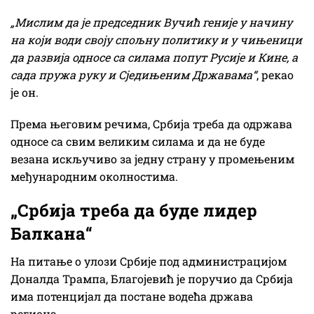
„Мислим да је председник Вучић геније у начину
на који води своју спољну политику и у чињеници
да развија односе са силама попут Русије и Кине, а
сада пружа руку и Сједињеним Државама“
, рекао
је он.
Према његовим речима, Србија треба да одржава
односе са свим великим силама и да не буде
везана искључиво за једну страну у промењеним
међународним околностима.
„Србија треба да буде лидер
Балкана“
На питање о улози Србије под администрацијом
Доналда Трампа, Благојевић је поручио да Србија
има потенцијал да постане водећа држава
региона.