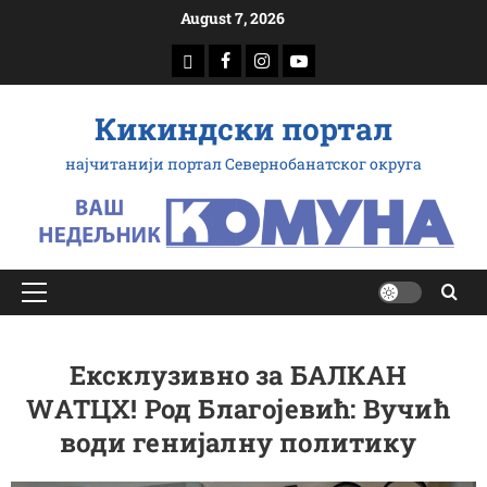
Скип
August 7, 2026
то
доwнлоад
Фацебоок
Инстаграм
Yоутубе
цонтент
Кикиндски портал
најчитанији портал Севернобанатског округа
Примарy
Мену
Ексклузивно за БАЛКАН
WАТЦХ! Род Благојевић: Вучић
води генијалну политику