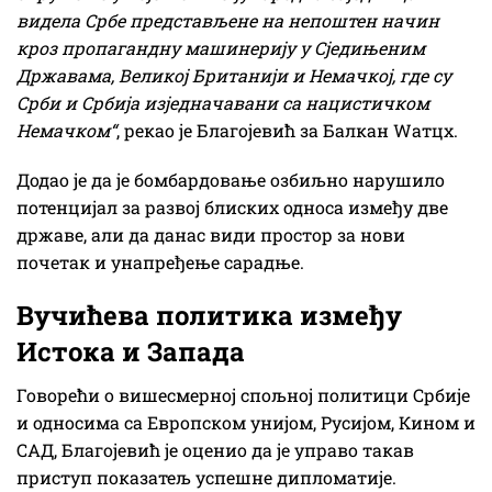
видела Србе представљене на непоштен начин
кроз пропагандну машинерију у Сједињеним
Државама, Великој Британији и Немачкој, где су
Срби и Србија изједначавани са нацистичком
Немачком“
, рекао је Благојевић за Балкан Wатцх.
Додао је да је бомбардовање озбиљно нарушило
потенцијал за развој блиских односа између две
државе, али да данас види простор за нови
почетак и унапређење сарадње.
Вучићева политика између
Истока и Запада
Говорећи о вишесмерној спољној политици Србије
и односима са Европском унијом, Русијом, Кином и
САД, Благојевић је оценио да је управо такав
приступ показатељ успешне дипломатије.