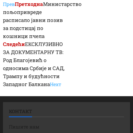
Претходна
Министарство
Прев
пољопривреде
расписало јавни позив
за подстицај по
кошници пчела
Следећи
ЕКСКЛУЗИВНО
ЗА ДОКУМЕНТАРНУ ТВ:
Род Благојевић о
односима Србије и САД,
Трампу и будућности
Западног Балкана
Неxт
КОНТАКТ
Пишите нам