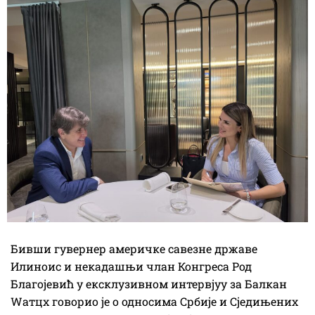
Бивши гувернер америчке савезне државе
Илиноис и некадашњи члан Конгреса Род
Благојевић у ексклузивном интервјуу за Балкан
Wатцх говорио је о односима Србије и Сједињених