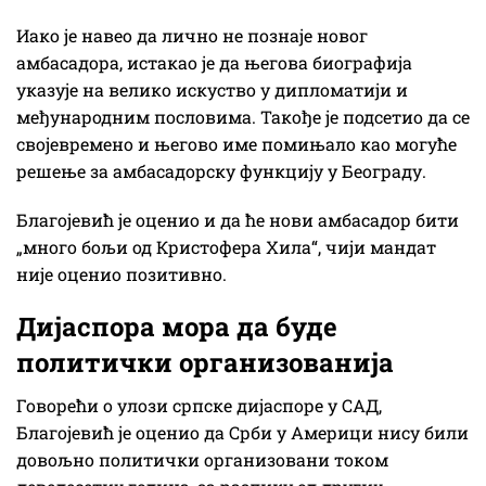
Иако је навео да лично не познаје новог
амбасадора, истакао је да његова биографија
указује на велико искуство у дипломатији и
међународним пословима. Такође је подсетио да се
својевремено и његово име помињало као могуће
решење за амбасадорску функцију у Београду.
Благојевић је оценио и да ће нови амбасадор бити
„много бољи од Кристофера Хила“, чији мандат
није оценио позитивно.
Дијаспора мора да буде
политички организованија
Говорећи о улози српске дијаспоре у САД,
Благојевић је оценио да Срби у Америци нису били
довољно политички организовани током