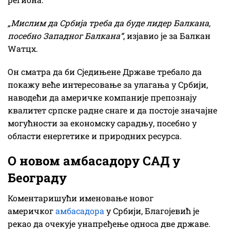
„Мислим да Србија треба да буде лидер Балкана,
посебно Западног Балкана“
, изјавио је за Балкан
Wатцх.
Он сматра да би Сједињене Државе требало да
покажу веће интересовање за улагања у Србији,
наводећи да америчке компаније препознају
квалитет српске радне снаге и да постоје значајне
могућности за економску сарадњу, посебно у
области енергетике и природних ресурса.
О новом амбасадору САД у
Београду
Коментаришући именовање новог
америчког
амбасадора
у Србији, Благојевић је
рекао да очекује унапређење односа две државе.