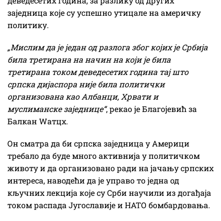
деведесетих година, за разлику од других
заједница које су успешно утицале на америчку
политику.
„Мислим да је један од разлога због којих је Србија
била третирана на начин на који је била
третирана током деведесетих година тај што
српска дијаспора није била политички
организована као Албанци, Хрвати и
муслиманске заједнице“
, рекао је Благојевић за
Балкан Wатцх.
Он сматра да би српска заједница у Америци
требало да буде много активнија у политичком
животу и да организовано ради на јачању српских
интереса, наводећи да је управо то једна од
кључних лекција које су Срби научили из догађаја
током распада Југославије и НАТО бомбардовања.