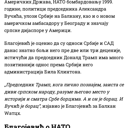
Америчких Држава, НАТО бомбардовању 1999.
године, политици председника Александра
Вучића, улози Србије на Балкану, као и о новом
америчком амбасадору у Београду и значају
српске дијаспоре у Америци.
Благојевић је оценио да су односи Србије и САД
данас знатно бољи него пре две или три деценије,
истичући да председник Доналд Трамп има много
позитивнији однос према Србији него
администрација Била Клинтона.
„Председник Трамп, кога лично познајем, заиста се
диви српском народу, разуме његово место у
историји и сматра Србе борцима. А и он је борац. И
Вучић је борац“
, изјавио је Благојевић за Балкан
Wатцх.
Благојевић о НАТО