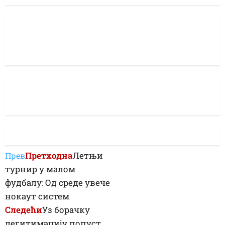
Претходна
Летњи
Прев
турнир у малом
фудбалу: Од среде увече
нокаут систем
Следећи
Уз борачку
легитимацију попуст