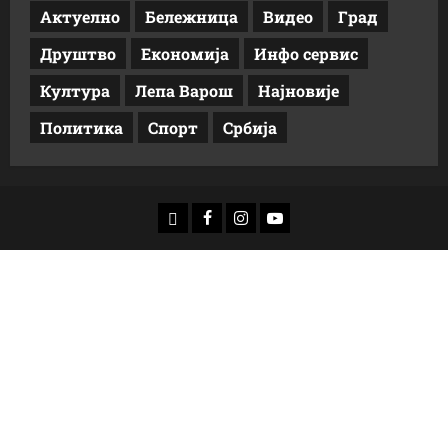
Актуелно
Бележница
Видео
Град
Друштво
Економија
Инфо сервис
Култура
Лепа Варош
Најновије
Политика
Спорт
Србија
доwнлоад
Фацебоок
Инстаграм
Yоутубе