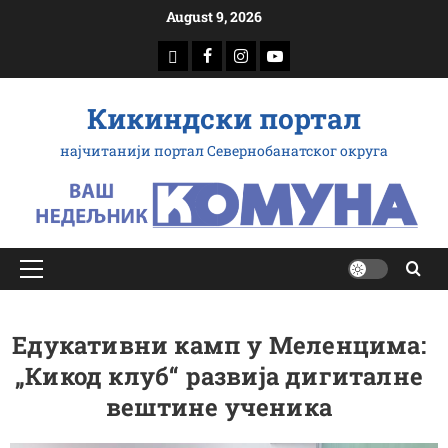
Скип
August 9, 2026
то
доwнлоад
Фацебоок
Инстаграм
Yоутубе
цонтент
Кикиндски портал
најчитанији портал Севернобанатског округа
Примарy
Мену
Едукативни камп у Меленцима:
„Кикод клуб“ развија дигиталне
вештине ученика