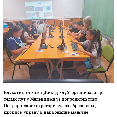
Едукативни камп „Кикод клуб“ организован је
седми пут у Меленцима уз покровитељство
Покрајинског секретаријата за образовање,
прописе, управу и националне мањине –