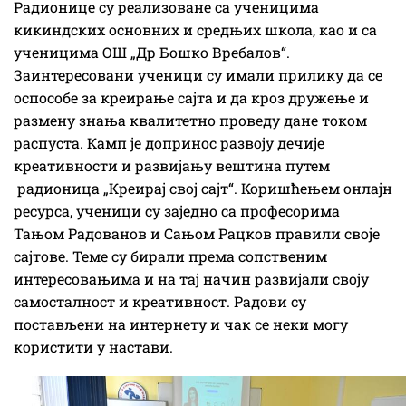
Радионице су реализоване са ученицима
кикиндских основних и средњих школа, као и са
ученицима ОШ „Др Бошко Вребалов“.
Заинтересовани ученици су имали прилику да се
оспособе за креирање сајта и да кроз дружење и
размену знања квалитетно проведу дане током
распуста. Камп је допринос развоју дечије
креативности и развијању вештина путем
радионица „Креирај свој сајт“. Коришћењем онлајн
ресурса, ученици су заједно са професорима
Тањом Радованов и Сањом Рацков правили своје
сајтове. Теме су бирали према сопственим
интересовањима и на тај начин развијали своју
самосталност и креативност. Радови су
постављени на интернету и чак се неки могу
користити у настави.