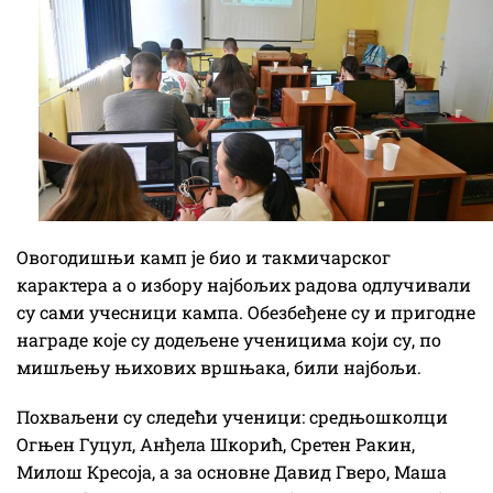
Овогодишњи камп је био и такмичарског
карактера а о избору најбољих радова одлучивали
су сами учесници кампа. Обезбеђене су и пригодне
награде које су додељене ученицима који су, по
мишљењу њихових вршњака, били најбољи.
Похваљени су следећи ученици: средњошколци
Огњен Гуцул, Анђела Шкорић, Сретен Ракин,
Милош Кресоја, а за основне Давид Гверо, Маша