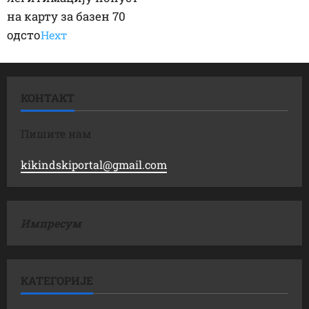
на карту за базен 70
одсто
Неxт
КОНТАКТ
Пишите нам
kikindskiportal@gmail.com
Импресум
КАТЕГОРИЈЕ