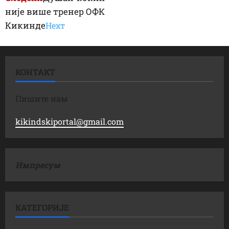
није више тренер ОФК
Кикинде
Неxт
КОНТАКТ
Пишите нам
kikindskiportal@gmail.com
Импресум
КАТЕГОРИЈЕ