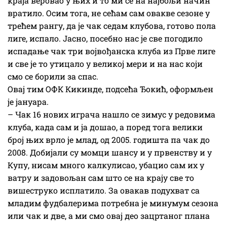
краја веровао у њих и то ми се на најбољи начин
вратило. Осим тога, не сећам сам овакве сезоне у
трећем рангу, да је чак седам клубова, готово пола
лиге, испало. Јасно, посебно нас је све погодило
испадање чак три војвођанска клуба из Прве лиге
и све је то утицало у великој мери и на нас који
смо се борили за спас.
Овај тим ОФК Кикинде, подсећа Ђокић, оформљен
је јануара.
– Чак 16 нових играча нашло се зимус у редовима
клуба, када сам и ја дошао, а поред тога велики
број њих врло је млад, од 2005. годишта па чак до
2008. Добијали су момци шансу и у првенству и у
Купу, нисам много калкулисао, убацио сам их у
ватру и задовољан сам што се на крају све то
вишеструко исплатило. За овакав подухват са
младим фудбалерима потребна је минумум сезона
или чак и две, а ми смо овај део зацртаног плана