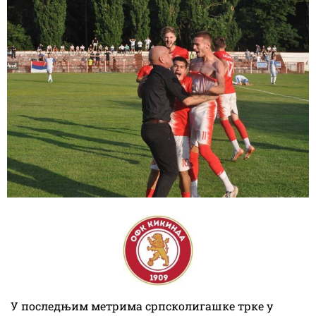
У последњим метрима српсколигашке трке у