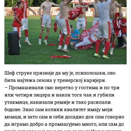
Шеф струке признаје да му је, психолошки, ово
била најтежа сезона у тренерској каријери.
– Промашивали смо неретко у гостима и по три
или четири зицера и након тога чак и губили
утакмице, нанизали ремије и тако расипали
бодове. Знао сам колики квалитет имају моји
момци, и зато сам и себи досадио док сам говорио
да играмо добро а промашујемо много, али сам до