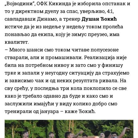
„Војводини”, ОФК Кикинда је изборила опстанак и
то у директном дуелу за спас, уверљиво, 4:1,
савладавши Динамо, а тренер
Душан Ђокић
истиче да је из недеље у недељу током пролећа
понављао да екипа, коју је зимус преузео, има
квалитет.
– Много шанси смо током читаве полусезоне
стварали, али и промашивали. Реализација није
била на потребном нивоу и зато смо у финишу
трке и запали у неугодну ситуацију да страхујемо
и зависимо чак и од неких резултата ривала. На
сву срећу, у последња три кола поклопило се све
како је требало одавно да буде и како смо и
заслужили имајући у виду колико добро смо
тренирали од јануара – каже Ђокић.