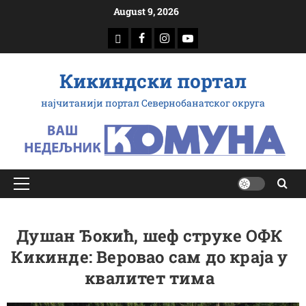
Скип
August 9, 2026
то
доwнлоад
Фацебоок
Инстаграм
Yоутубе
цонтент
Кикиндски портал
најчитанији портал Севернобанатског округа
Примарy
Мену
Душан Ђокић, шеф струке ОФК
Кикинде: Веровао сам до краја у
квалитет тима