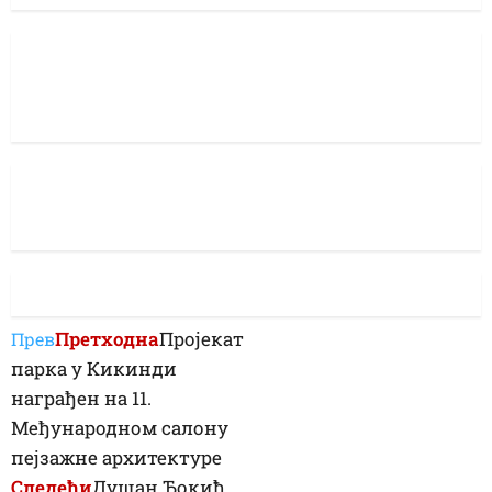
Претходна
Пројекат
Прев
парка у Кикинди
награђен на 11.
Међународном салону
пејзажне архитектуре
Следећи
Душан Ђокић