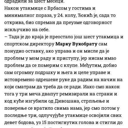
одрадили за шест месеци.
Након утакмице с Врбасом у гостима и
минималног пораза, у 24. колу, Ђокић је, сада то
открива, био спреман да преузме одговорност
искључиво на себе.
– Тада је до краја је преостало још шест утакмица и
спортском директору
Марку Вукобрату
сам
понудио оставку, ако управа и он мисле да је
проблем у мом раду и приступу, јер нисам имао
проблем да се померим с клупе. Међутим, добио
сам огромну подршку и њега и целе управе и
истовремено одрешене руке да радим на начин на
који сматрам да треба да се ради. Иако смо након
тога у три меча двапут ремизирали на страни и
код куће изгубили од Дивошана, стрпљење и
поверење се вратило свима нама, јер смо потом у
последње три, одлучујуће утакмице освојили свих
девет бодова, уз 15 постигнутих голова и стигли до