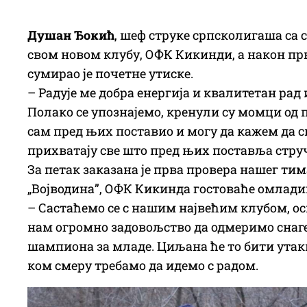
Душан Ђокић
, шеф струке српсколигаша са с
свом новом клубу, ОФК Кикинди, а након прве
сумирао је почетне утиске.
– Радује ме добра енергија и квалитетан рад
Полако се упознајемо, кренули су момци од 
сам пред њих поставио и могу да кажем да с
прихватају све што пред њих поставља стру
За петак заказана је прва провера нашег тим
„Војводина”, ОФК Кикинда гостоваће омлади
– Састаћемо се с нашим највећим клубом, о
нам огромно задовољство да одмеримо снаге
шампиона за младе. Циљана ће то бити утак
ком смеру требамо да идемо с радом.