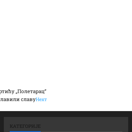
ртићу „Полетарац“
славили славу
Неxт
КАТЕГОРИЈЕ