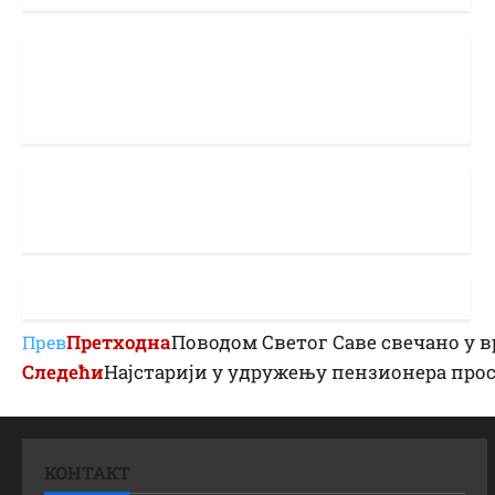
Претходна
Поводом Светог Саве свечано у в
Прев
Следећи
Најстарији у удружењу пензионера про
КОНТАКТ