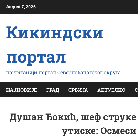
Скип
August 7, 2026
то
цонтент
Кикиндски
портал
најчитанији портал Севернобанатског округа
НАЈНОВИЈЕ
ГРАД
СРБИЈА
АКТУЕЛНО
С
Душан Ђокић, шеф струке
утиске: Осмеси