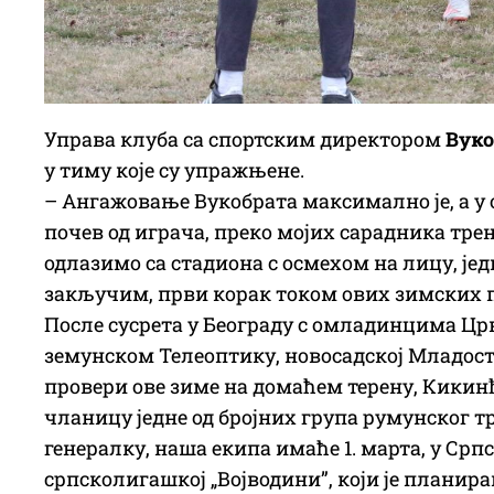
Управа клуба са спортским директором
Вук
у тиму које су упражњене.
– Ангажовање Вукобрата максимално је, а у 
почев од играча, преко мојих сарадника тре
одлазимо са стадиона с осмехом на лицу, јед
закључим, први корак током ових зимских пр
После сусрета у Београду с омладинцима Црв
земунском Телеоптику, новосадској Младости Г
провери ове зиме на домаћем терену, Кики
чланицу једне од бројних група румунског 
генералку, наша екипа имаће 1. марта, у Срп
српсколигашкој „Војводини”, који је планиран 