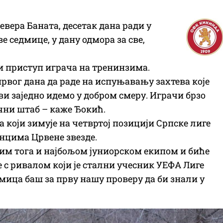
евера Баната, десетак дана ради у
 седмице, у дану одмора за све,
 и приступ играча на тренинзима.
првог дана да раде на испуњавању захтева које
ви заједно идемо у добром смеру. Играчи брзо
чни штаб – каже Ђокић.
а који зимује на четвртој позицији Српске лиге
нцима Црвене звезде.
сим тога и најбољом јуниорском екипом и биће
 с ривалом који је стални учесник УЕФА Лиге
мица баш за прву нашу проверу да би знали у