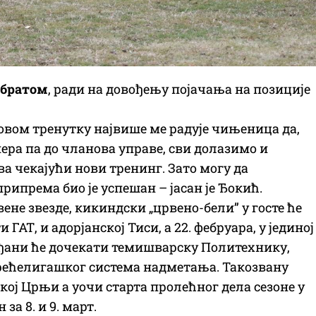
обратом
, ради на довођењу појачања на позиције
овом тренутку највише ме радује чињеница да,
нера па до чланова управе, сви долазимо и
ва чекајући нови тренинг. Зато могу да
ипрема био је успешан – јасан је Ђокић.
ене звезде, кикиндски „црвено-бели” у госте ће
АТ, и адорјанској Тиси, а 22. фебруара, у јединој
нђани ће дочекати темишварску Политехнику,
трећелигашког система надметања. Такозвану
ској Црњи а уочи старта пролећног дела сезоне у
за 8. и 9. март.