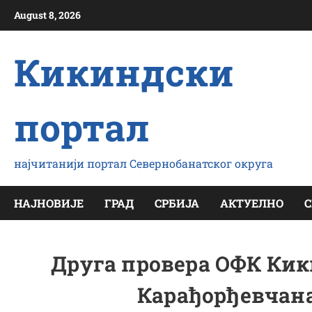
Скип
August 8, 2026
то
цонтент
Кикиндски
портал
најчитанији портал Севернобанатског округа
НАЈНОВИЈЕ
ГРАД
СРБИЈА
АКТУЕЛНО
С
Друга провера ОФК Ки
Карађорђевчана