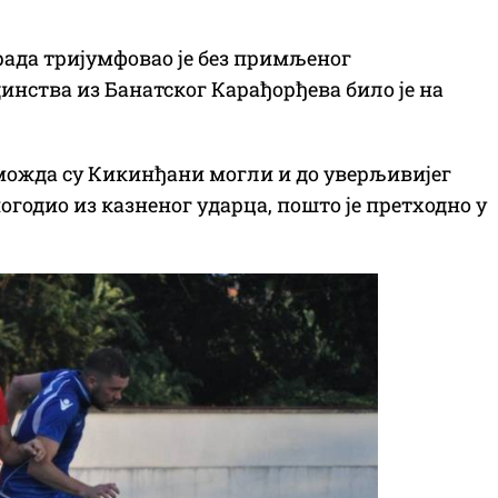
рада тријумфовао је без примљеног
динства из Банатског Карађорђева било је на
 можда су Кикинђани могли и до уверљивијег
огодио из казненог ударца, пошто је претходно у