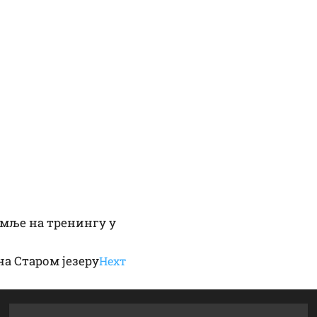
мље на тренингу у
на Старом језеру
Неxт