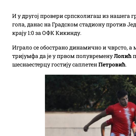
И у другој провери српсколигаш из нашега г
гола, данас на Градском стадиону против Је
крају 1:0 за ОФК Кикинду.
Играло се обострано динамично и чврсто, а
тријумфа да је у првом полувремену
Лолић
п
шеснаестерцу гостију саплетен
Петровић
.