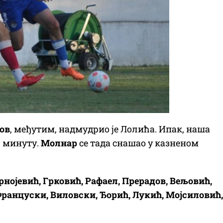
ов
, међутим, надмудрио је Лолића. Ипак, наша
. минуту.
Молнар
се тада снашао у казненом
ојевић, Грковић, Рафаел, Прерадов, Вељовић,
ранцуски, Виловски, Ђорић, Лукић, Мојсиловић,