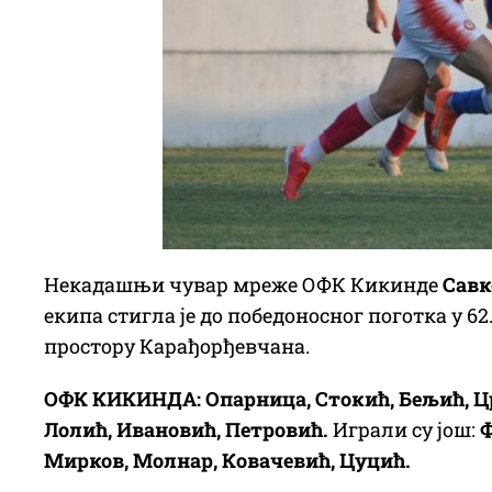
Некадашњи чувар мреже ОФК Кикинде
Савк
екипа стигла је до победоносног поготка у 62
простору Карађорђевчана.
ОФК КИКИНДА: Опарница, Стокић, Бељић, Црн
Лолић, Ивановић, Петровић.
Играли су још:
Ф
Мирков, Молнар, Ковачевић, Цуцић.