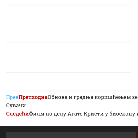
Претходна
Обнова и градња коришћењем зе
Прев
Сувачи
Следећи
Филм по делу Агате Кристи у биоскопу 