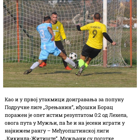
Као и у првој утакмици доигравања за попуну
Подручне лиге „Зрењанин”, иђошки Борац
поражен је опет истим резултатом 0:2 од Лехела,
овога пута у Мужљи, па ће и на јесени играти у
најнижем рангу – Међуопштинској лиги
„Кикинда-Житиште”. Мужљани су поготке