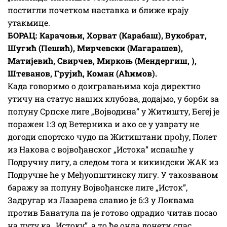
постигли почетком наставка и ближе крају
утакмице.
БОРАЦ: Карачоњи, Хорват (Карабаш), Вукобрат,
Шугић (Пешић), Мирчевски (Магарашев),
Матијевић, Свирчев, Миркоњ (Мендергиш, ),
Штеванов, Грујић, Коман (Аћимов).
Када говоримо о доигравањима која директно
утичу на статус наших клубова, додајмо, у борби за
попуну Српске лиге „Војводина” у Житишту, Бегеј је
поражен 1:3 од Ветерника и ако се у узврату не
догоди спортско чудо па Житиштани прођу, Полет
из Накова с војвођанског „Истока” испашће у
Подручну лигу, а следом тога и кикиндски ЖАК из
Подручне ће у Међуопштинску лигу. У такозваном
баражу за попуну Војвођанске лиге „Исток”,
Задругар из Лазарева славио је 6:3 у Локвама
против Банатула па је готово одрадио читав посао
на путу ка „Истоку”, а то ће онда донети спас