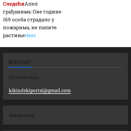
Следећи
Апел
грађанима: Ове године
169 особа страдало у
пожарима, не палите
растиње
Неxт
КОНТАКТ
Пишите нам
kikindskiportal@gmail.com
Импресум