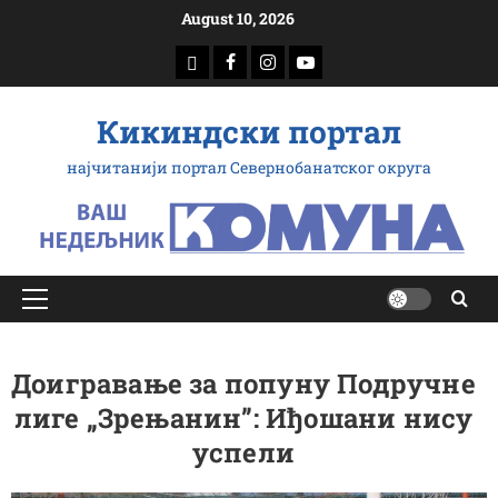
Скип
August 10, 2026
то
доwнлоад
Фацебоок
Инстаграм
Yоутубе
цонтент
Кикиндски портал
најчитанији портал Севернобанатског округа
Примарy
Мену
Доигравање за попуну Подручне
лиге „Зрењанин”: Иђошани нису
успели