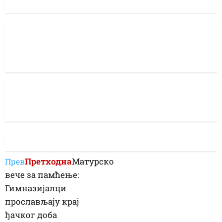
Претходна
Матурско
Прев
вече за памћење:
Гимназијалци
прослављају крај
ђачког доба