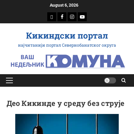
Скип
August 6, 2026
то
доwнлоад
Фацебоок
Инстаграм
Yоутубе
цонтент
Кикиндски портал
најчитанији портал Севернобанатског округа
Примарy
Мену
Део Кикинде у среду без струје