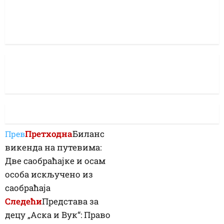
Претходна
Биланс
Прев
викенда на путевима:
Две саобраћајке и осам
особа искључено из
саобраћаја
Следећи
Представа за
децу „Аска и Вук“: Право