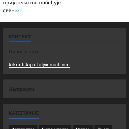
пријатељство побеђује
све
Неxт
КОНТАКТ
Пишите нам
kikindskiportal@gmail.com
Импресум
КАТЕГОРИЈЕ