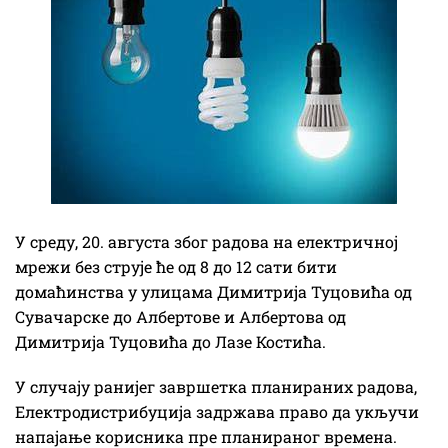
У среду, 20. августа због радова на електричној
мрежи без струје ће од 8 до 12 сати бити
домаћинства у улицама Димитрија Туцовића од
Сувачарске до Албертове и Албертова од
Димитрија Туцовића до Лазе Костића.
У случају ранијег завршетка планираних радова,
Електродистрибуција задржава право да укључи
напајање корисника пре планираног времена.