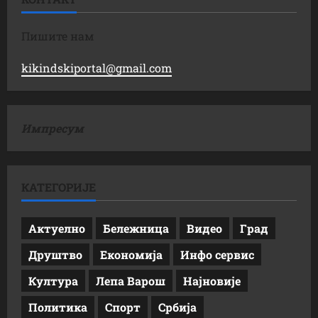
Пишите нам
kikindskiportal@gmail.com
Импресум
КАТЕГОРИЈЕ
Актуелно
Бележница
Видео
Град
Друштво
Економија
Инфо сервис
Култура
Лепа Варош
Најновије
Политика
Спорт
Србија