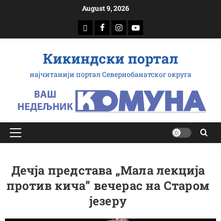
Скип
August 9, 2026
то
доwнлоад
Фацебоок
Инстаграм
Yоутубе
цонтент
Кикиндски портал
најчитанији портал Севернобанатског округа
Примарy
Мену
Дечја представа „Мала лекција
против кича” вечерас на Старом
језеру