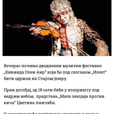
Вечерас почиње дводневни музички фестивал
„Кикинда Опен Аир” који ће под слоганом „Излет”
бити одржан на Старом језеру.
Први догађај, од 18 сати биће у позоришту под
ведрим небом, представа ,,Мала лекција против
кича” Цветина Аничића.
У монодрами ће подједнако уживати и деца и