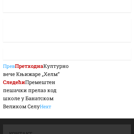
Претходна
Културно
Прев
вече Књижаре „Хелм“
Следећи
Премештен
пешачки прелаз код
школе у Банатском
Великом Селу
Неxт
КОНТАКТ