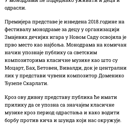
одрасли.
Премијера представе је изведена 2018.године на
фестивалу монодраме за децу у организацији
Змајевих дечијих игара у Новом Саду освојила је
прво место као најбоља. Монодрама на комичан
начин упознаје публику са светским
композиторима класичне музике као што су
Моцарт, Бах, Бетовен, Вивалди, док је централни
лик у представи чувени композитор Доменико
Ђузепе Скарлати.
Кроз ову дивну представу публика ће имати
прилику да се упозна са значајем класичне
музике кроз период одрастања и како водити
борбу против кича и шунда који нас окружује.