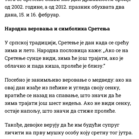
од 2002. године, а од 2012. празник обухвата два
дана, 15. и 16. фебруар.
Народна веровања и симболика Сретења
У српској традицији, Сретење је дан када се срећу
зима и лето. Народна пословица каже: „Ако се на
Сретење сунце види, зима ће још трајати, ако је
облачно и пада киша, пролеће је близу.”
Посебно је занимљиво веровање о медведу: ако на
овај дан изађе из пећине и угледа своју сенку,
вратиће се назад на спавање, што значи да ће
зима трајати још шест недеља. Ако не види сенку,
остаје напољу, што значи да стиже пролеће.
Такође, девојке верују да ће им будући супруг
личити на прву мушку особу коју сретну тог јутра.