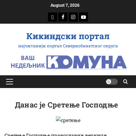
Скип
August 7, 2026
то
доwнлоад
Фацебоок
Инстаграм
Yоутубе
цонтент
Кикиндски портал
најчитанији портал Севернобанатског округа
Примарy
Мену
Данас је Сретење Господње
Сретење Господње православни верници