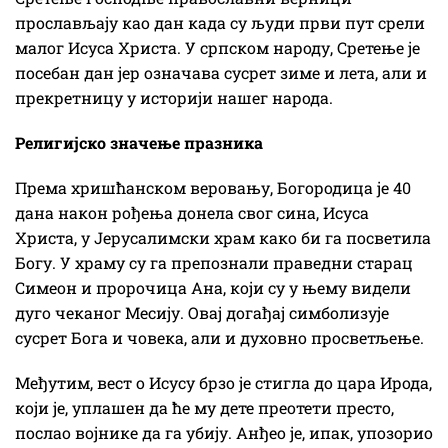
прослављају као дан када су људи први пут срели
малог Исуса Христа. У српском народу, Сретење је
посебан дан јер означава сусрет зиме и лета, али и
прекретницу у историји нашег народа.
Религијско значење празника
Према хришћанском веровању, Богородица је 40
дана након рођења донела свог сина, Исуса
Христа, у Јерусалимски храм како би га посветила
Богу. У храму су га препознали праведни старац
Симеон и пророчица Ана, који су у њему видели
дуго чеканог Месију. Овај догађај симболизује
сусрет Бога и човека, али и духовно просветљење.
Међутим, вест о Исусу брзо је стигла до цара Ирода,
који је, уплашен да ће му дете преотети престо,
послао војнике да га убију. Анђео је, ипак, упозорио