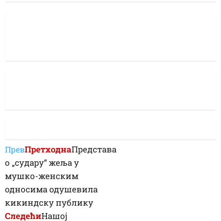
Претходна
Представа
Прев
о „судару“ жеља у
мушко-женским
односима одушевила
кикиндску публику
Следећи
Нашој