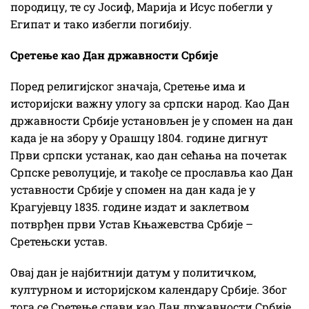
породицу, те су Јосиф, Марија и Исус побегли у
Египат и тако избегли погибију.
Сретење као Дан државности Србије
Поред религијског значаја, Сретење има и
историјски важну улогу за српски народ. Као Дан
државности Србије установљен је у спомен на дан
када је на збору у Орашцу 1804. године дигнут
Први српски устанак, као дан сећања на почетак
Српске револуције, и такође се прославља као Дан
уставности Србије у спомен на дан када је у
Крагујевцу 1835. године издат и заклетвом
потврђен први Устав Књажевства Србије –
Сретењски устав.
Овај дан је најбитнији датум у политичком,
културном и историјском календару Србије. Због
тога се Сретење слави као Дан државности Србије