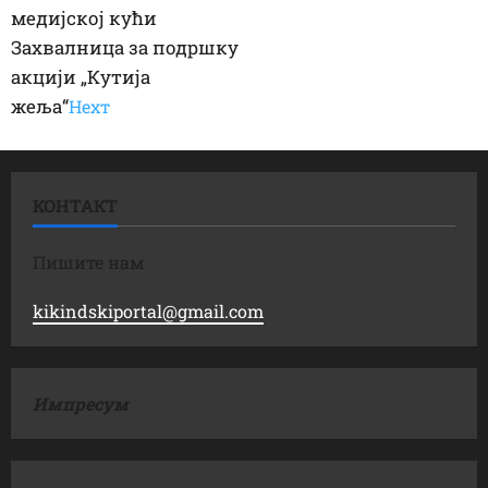
медијској кући
Захвалница за подршку
акцији „Кутија
жеља“
Неxт
КОНТАКТ
Пишите нам
kikindskiportal@gmail.com
Импресум