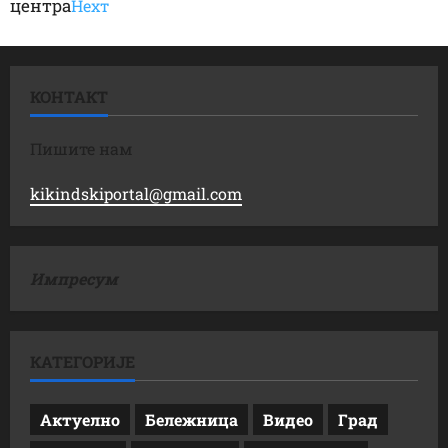
центра
Неxт
КОНТАКТ
Пишите нам
kikindskiportal@gmail.com
Импресум
КАТЕГОРИЈЕ
Актуелно
Бележница
Видео
Град