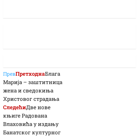
Претходна
Блага
Прев
Марија – заштитница
жена и сведокиња
Христовог страдања
Следећи
Две нове
књиге Радована
Влаховића у издању
Банатског културног