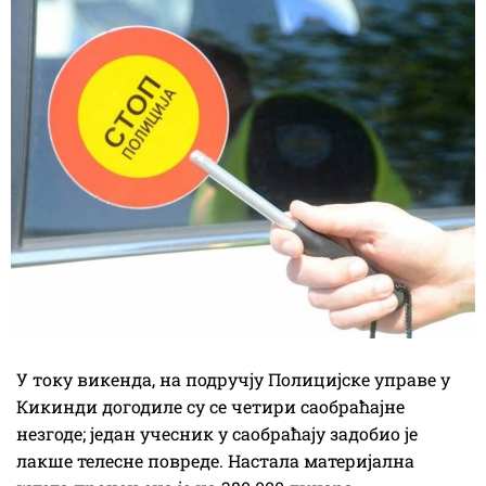
У току викенда, на подручју Полицијске управе у
Кикинди догодиле су се четири саобраћајне
незгоде; један учесник у саобраћају задобио је
лакше телесне повреде. Настала материјална