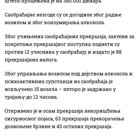
штета процењена је на 380.000 динара.
Саобраћајне незгоде су се догодиле због радње
возилом и због конзумирања алкохола.
Због учињених саобраћајних прекршаја, захтеви за
покретање прекршајног поступка поднети су
против 12 учесника у саобраћају и издато је 88
прекршајних налога.
Због управљања возилом под дејством алкохола и
психоактивних супстанци из саобраћаја је
искључено 15 возача – петоро је задржано у
трајању до 12 часова.
Откривено је и осам прекршаја некоришћења
сигурносног појаса, 63 прекршаја прекорачења
дозвољене брзине и 43 осталих прекршаја.