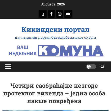
Скип
August 9, 2026
то
доwнлоад
Фацебоок
Инстаграм
Yоутубе
цонтент
Кикиндски портал
најчитанији портал Севернобанатског округа
Примарy
Мену
Четири саобраћајне незгоде
протеклог викенда – једна особа
лакше повређена