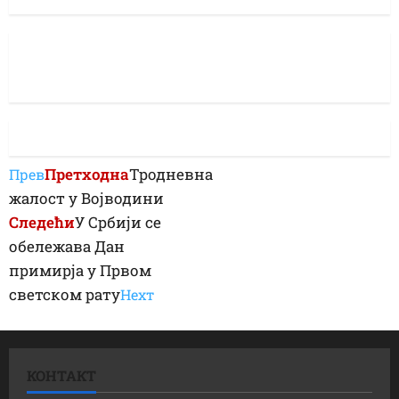
Претходна
Тродневна
Прев
жалост у Војводини
Следећи
У Србији се
обележава Дан
примирја у Првом
светском рату
Неxт
КОНТАКТ