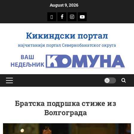
Скип
August 9, 2026
то
доwнлоад
Фацебоок
Инстаграм
Yоутубе
цонтент
Кикиндски портал
најчитанији портал Севернобанатског округа
Примарy
Мену
Братска подршка стиже из
Волгограда