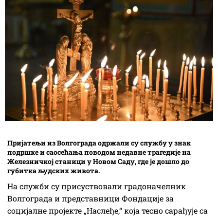
Пријатељи из Волгограда одржали су службу у знак
подршке и саосећања поводом недавне трагедије на
Железничкој станици у Новом Саду, где је дошло до
губитка људских живота.
На служби су присуствовали градоначелник
Волгограда и представници Фондације за
социјалне пројекте „Наслеђе,“ која тесно сарађује са