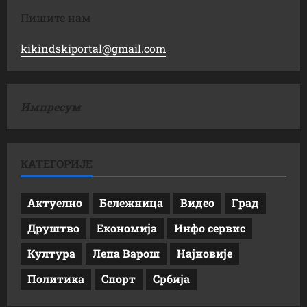
Пишите нам
kikindskiportal@gmail.com
Импресум
КАТЕГОРИЈЕ
Актуелно
Бележница
Видео
Град
Друштво
Економија
Инфо сервис
Култура
Лепа Варош
Најновије
Политика
Спорт
Србија