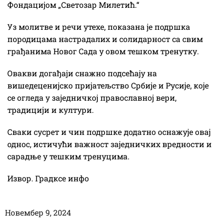
Фондацијом „Светозар Милетић.“
Уз молитве и речи утехе, показана је подршка
породицама настрадалих и солидарност са свим
грађанима Новог Сада у овом тешком тренутку.
Овакви догађаји снажно подсећају на
вишедеценијско пријатељство Србије и Русије, које
се огледа у заједничкој православној вери,
традицији и култури.
Сваки сусрет и чин подршке додатно оснажује овај
однос, истичући важност заједничких вредности и
сарадње у тешким тренуцима.
Извор. Градксе инфо
Новембер 9, 2024