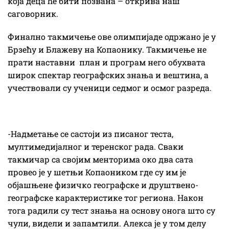
која деца ће бити позвана – открива наш
саговорник.
Финално такмичење ове олимпијаде одржано је у
Брзећу и Блажеву на Копаонику. Такмичење не
прати наставни план и програм него обухвата
широк спектар географских знања и вештина, а
учествовали су ученици седмог и осмог разреда.
-Надметање се састоји из писаног теста,
мултимедијалног и теренског рада. Сваки
такмичар са својим менторима око два сата
провео је у шетњи Копаоником где су им је
објашњене физичко географске и друштвено-
географске карактеристике тог региона. Након
тога радили су тест знања на основу онога што су
чули, видели и запамтили. Алекса је у том делу