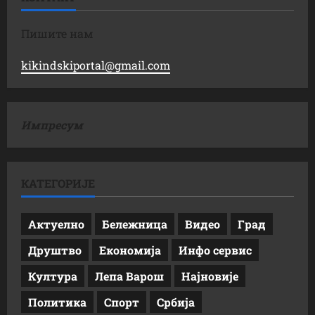
Пишите нам
kikindskiportal@gmail.com
Импресум
КАТЕГОРИЈЕ
Актуелно
Бележница
Видео
Град
Друштво
Економија
Инфо сервис
Култура
Лепа Варош
Најновије
Политика
Спорт
Србија