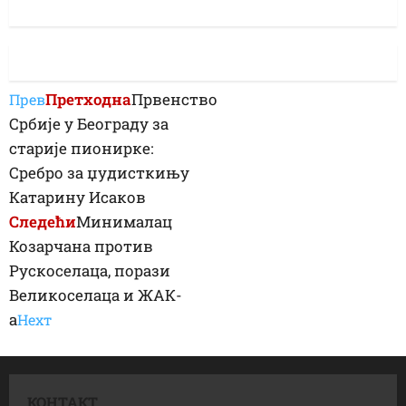
Претходна
Првенство
Прев
Србије у Београду за
старије пионирке:
Сребро за џудисткињу
Катарину Исаков
Следећи
Минималац
Козарчана против
Рускоселаца, порази
Великоселаца и ЖАК-
а
Неxт
КОНТАКТ