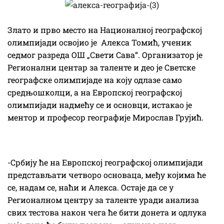
Злато и прво место на Националној географској
олимпијади освојио је Алекса Томић, ученик
седмог разреда ОШ „Свети Сава“. Организатор је
Регионални центар за таленте и део је Светске
географске олимпијаде на коју одлазе само
средњошколци, а на Европској географској
олимпијади надмећу се и основци, истакао је
ментор и професор географије Мирослав Грујић.
-Србију ће на Европској географској олимпијади
представљати четворо основаца, међу којима ће
се, надам се, наћи и Алекса. Остаје да се у
Регионалном центру за таленте уради анализа
свих тестова након чега ће бити донета и одлука