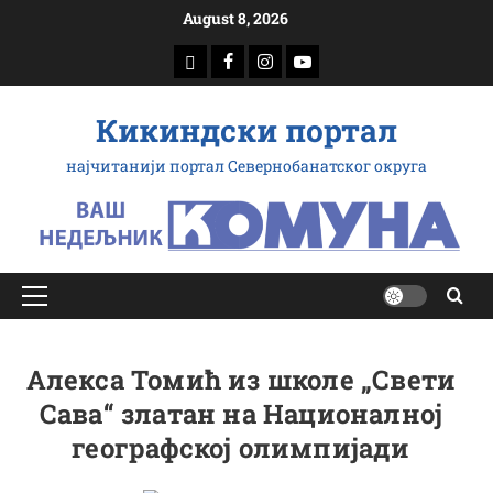
Скип
August 8, 2026
то
доwнлоад
Фацебоок
Инстаграм
Yоутубе
цонтент
Кикиндски портал
најчитанији портал Севернобанатског округа
Примарy
Мену
Алекса Томић из школе „Свети
Сава“ златан на Националној
географској олимпијади