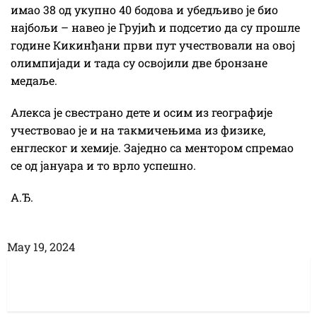
имао 38 од укупно 40 бодова и убедљиво је био
најбољи – навео је Грујић и подсетио да су прошле
године Кикинђани први пут учествовали на овој
олимпијади и тада су освојили две бронзане
медаље.
Алекса је свестрано дете и осим из географије
учествовао је и на такмичењима из физике,
енглеског и хемије. Заједно са ментором спремао
се од јануара и то врло успешно.
А.Ђ.
Маy 19, 2024