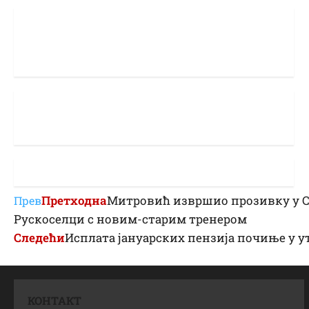
Претходна
Митровић извршио прозивку у С
Прев
Рускоселци с новим-старим тренером
Следећи
Исплата јануарских пензија почиње у у
КОНТАКТ