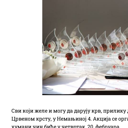
Сви који желе и могу да дарују крв, прилику 
Црвеном крсту, у Немањиној 4. Акција се орга
хумани чин биће у четвртак, 20. фебруара.