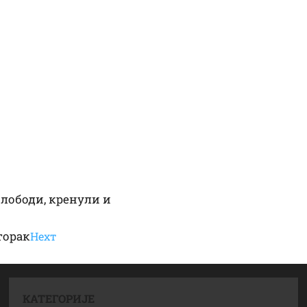
лободи, кренули и
торак
Неxт
КАТЕГОРИЈЕ