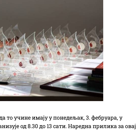
да то учине имају у понедељак, 3. фебруара, у
низује од 8.30 до 13 сати. Наредна прилика за овај