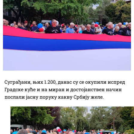
Суграђани, њих 1.200, данас су се окупили испред
Градске куће и на миран и достојанствен начин
послали јасну поруку какву Србију желе.