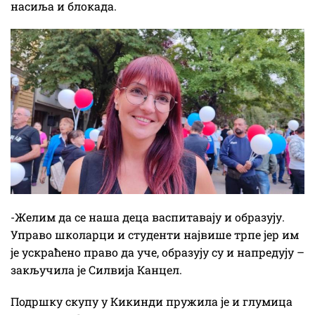
насиља и блокада.
-Желим да се наша деца васпитавају и образују.
Управо школарци и студенти највише трпе јер им
је ускраћено право да уче, образују су и напредују –
закључила је Силвија Канцел.
Подршку скупу у Кикинди пружила је и глумица