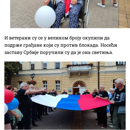
И ветерани су се у великом броју окупили да
подрже грађане који су против блокада. Носећи
заставу Србије поручили су да је она светиња.