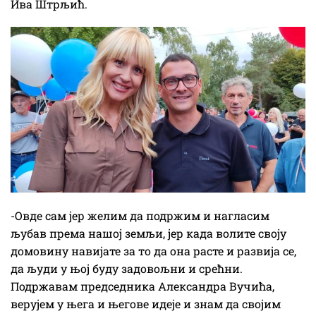
Ива Штрљић.
-Овде сам јер желим да подржим и нагласим
љубав према нашој земљи, јер када волите своју
домовину навијате за то да она расте и развија се,
да људи у њој буду задовољни и срећни.
Подржавам председника Александра Вучића,
верујем у њега и његове идеје и знам да својим