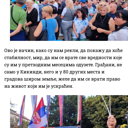
Ово је начин, како су нам рекли, да покажу да хоће
стабилност, мир, да им се врате све вредности које
су им у претходним месецима одузете. Грађани, не
само у Кикинди, него и у 80 других места и
градова широм земље, желе да им се врати право
на живот који им је ускраћен.