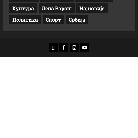
Култура
Лепа Варош
Најновије
Политика
Спорт
Србија
доwнлоад
Фацебоок
Инстаграм
Yоутубе