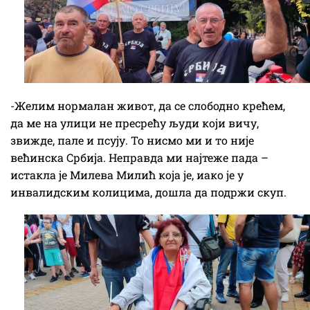
-Желим нормалан живот, да се слободно крећем,
да ме на улици не пресрећу људи који вичу,
звижде, пале и псују. То нисмо ми и то није
већинска Србија. Неправда ми најтеже пада –
истакла је Милева Милић која је, иако је у
инвалидским колицима, дошла да подржи скуп.