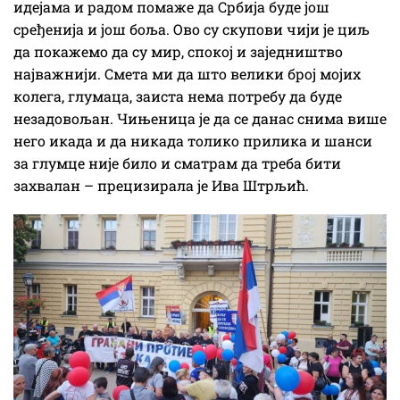
идејама и радом помаже да Србија буде још
сређенија и још боља. Ово су скупови чији је циљ
да покажемо да су мир, спокој и заједништво
најважнији. Смета ми да што велики број мојих
колега, глумаца, заиста нема потребу да буде
незадовољан. Чињеница је да се данас снима више
него икада и да никада толико прилика и шанси
за глумце није било и сматрам да треба бити
захвалан – прецизирала је Ива Штрљић.