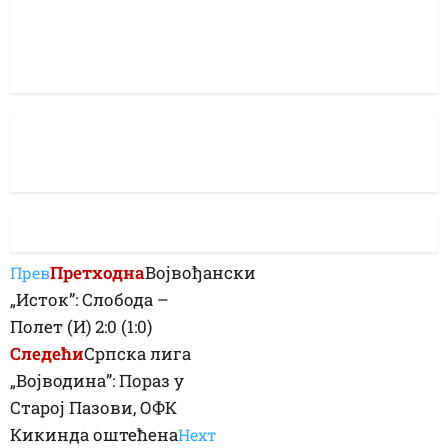
Претходна
Војвођански
Прев
„Исток”: Слобода –
Полет (И) 2:0 (1:0)
Следећи
Српска лига
„Војводина”: Пораз у
Старој Пазови, ОФК
Кикинда оштећена
Неxт