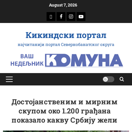
Скип
August 7, 2026
то
доwнлоад
Фацебоок
Инстаграм
Yоутубе
цонтент
Кикиндски портал
најчитанији портал Севернобанатског округа
Примарy
Мену
Достојанственим и мирним
скупом око 1.200 грађана
показало какву Србију жели