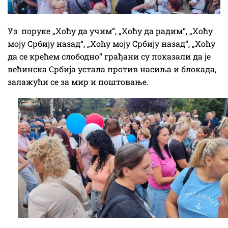
Уз поруке „Хоћу да учим“, „Хоћу да радим“, „Хоћу
моју Србију назад“, „Хоћу моју Србију назад“, „Хоћу
да се крећем слободно“ грађани су показали да је
већинска Србија устала против насиља и блокада,
залажући се за мир и поштовање.