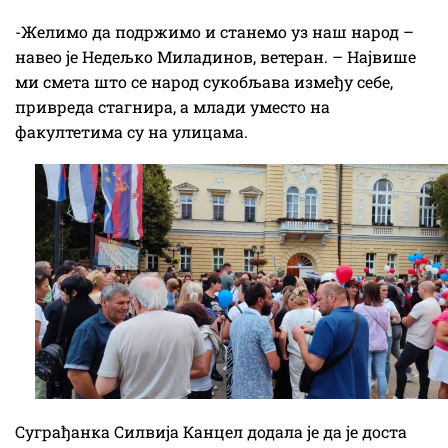
-Желимо да подржимо и станемо уз наш народ –
навео је Недељко Миладинов, ветеран. – Највише
ми смета што се народ сукобљава између себе,
привреда стагнира, а млади уместо на
факултетима су на улицама.
Суграђанка Силвија Канцел додала је да је доста