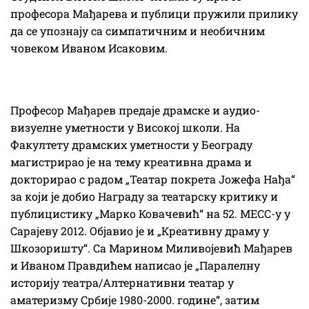
професора Мађарева и публици пружили прилику
да се упознају са симпатичним и необичним
човеком Иваном Исаковим.
Професор Мађарев предаје драмске и аудио-
визуелне уметности у Високој школи. На
Факултету драмских уметности у Београду
магистрирао је на тему креативна драма и
докторирао с радом „Театар покрета Јожефа Нађа“
за који је добио Награду за театарску критику и
публицистику „Марко Ковачевић“ на 52. МЕСС-у у
Сарајеву 2012. Објавио је и „Креативну драму у
Шкозоришту“. Са Марином Миливојевић Мађарев
и Иваном Правдићем написао је „Паралелну
историју театра/Алтернативни театар у
аматеризму Србије 1980-2000. године“, затим