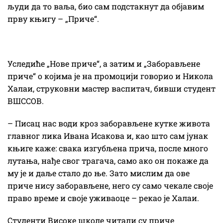
људи да то ваља, био сам подстакнут да објавим
прву књигу – „Приче“.
Уследиће „Нове приче“, а затим и „Заборављене
приче“ о којима је на промоцији говорио и Никола
Халаи, струковни мастер васпитач, бивши студент
ВШССОВ.
– Писац нас води кроз заборављене кутке живота
главног лика Ивана Исакова и, као што сам јунак
књиге каже: свака изгубљена прича, после много
лутања, нађе свог трагача, само ако он покаже да
му је и даље стало до ње. Зато мислим да ове
приче нису заборављене, него су само чекале своје
право време и своје уживаоце – рекао је Халаи.
Студенти Високе школе читали су приче