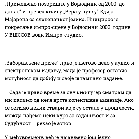
„Примењено позориште у Војводини од 2000. до
данас“ и превео књигу „Вера у лутку“ Едија
Мајарона са словеначког језика. Иницирао је
покретање импро-сцене у Војводини 2003. године.
У ВШССОВ води Импро-студио.
„Заборављене приче“ прво је његово дело у аудио и
електронском издању, мада је професор оставио
могућност да добију и своје штампано издање.
– Сада је право време за ову књигу јер сматрам да
ми патимо од неке врсте колективне амнезије. Ако
се сетимо неких ствари које су остале у прошлости,
можда нађемо неки курс за садашњост и за
будућност – рекао је аутор.
У међувремену, већ је најављено још једно