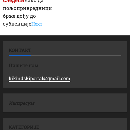
Следећи
Како да
пољопривредници
брже дођу до
субвенције
Неxт
КОНТАКТ
Пишите нам
kikindskiportal@gmail.com
Импресум
КАТЕГОРИЈЕ