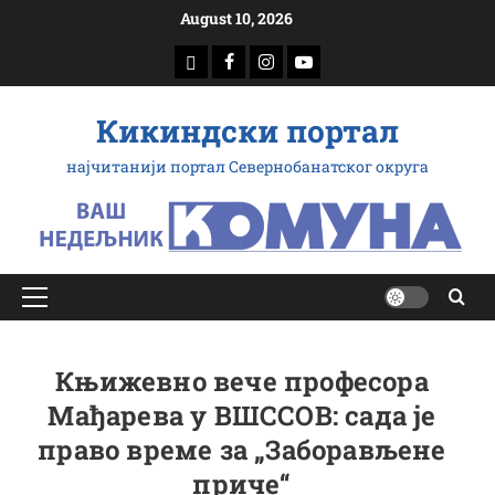
Скип
August 10, 2026
то
доwнлоад
Фацебоок
Инстаграм
Yоутубе
цонтент
Кикиндски портал
најчитанији портал Севернобанатског округа
Примарy
Мену
Књижевно вече професора
Мађарева у ВШССОВ: сада је
право време за „Заборављене
приче“