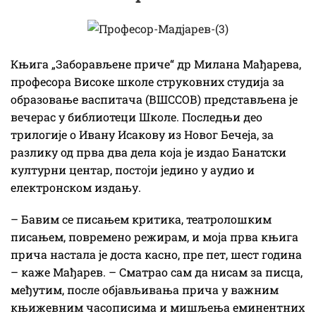
Књига „Заборављене приче“ др Милана Мађарева,
професора Високе школе струковних студија за
образовање васпитача (ВШССОВ) представљена је
вечерас у библиотеци Школе. Последњи део
трилогије о Ивану Исакову из Новог Бечеја, за
разлику од прва два дела која је издао Банатски
културни центар, постоји једино у аудио и
електронском издању.
– Бавим се писањем критика, театролошким
писањем, повремено режирам, и моја прва књига
прича настала је доста касно, пре пет, шест година
– каже Мађарев. – Сматрао сам да нисам за писца,
међутим, после објављивања прича у важним
књижевним часописима и мишљења еминентних