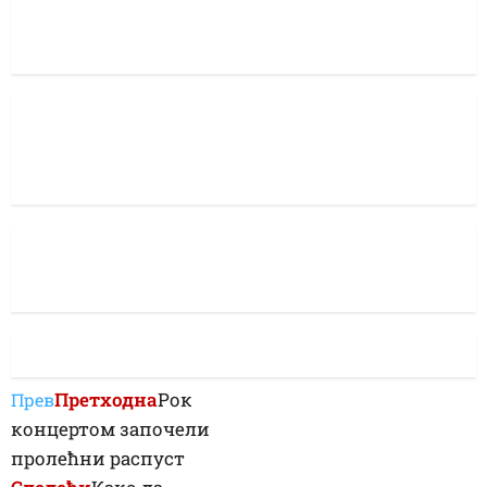
Претходна
Рок
Прев
концертом започели
пролећни распуст