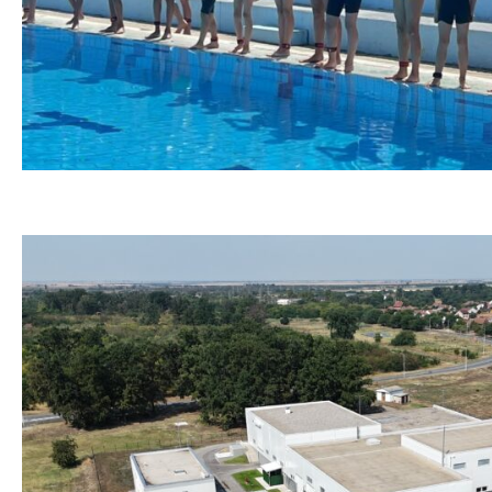
Шести „Акватлон” у Великом Селу
August 7, 2026