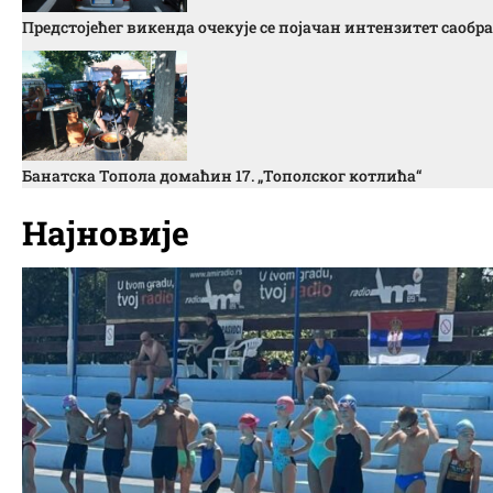
Предстојећег викенда очекује се појачан интензитет саобра
Банатска Топола домаћин 17. „Тополског котлића“
Најновије