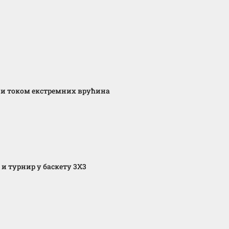
 и током екстремних врућина
и турнир у баскету 3X3