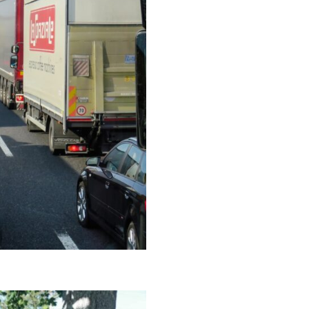
т саобраћаја