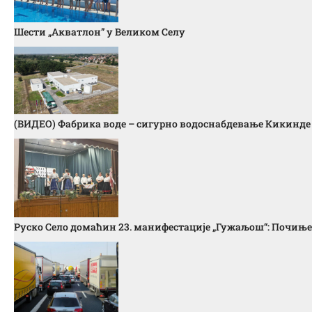
Шести „Акватлон” у Великом Селу
(ВИДЕО) Фабрика воде – сигурно водоснабдевање Кикинде
Руско Село домаћин 23. манифестације „Гужаљош“: Почиње 