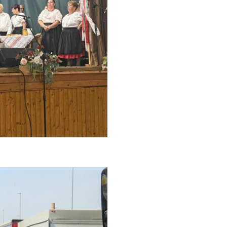
: Почиње и турнир у баскету 3X3