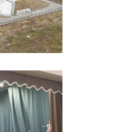
Кикинде и током екстремних врућина