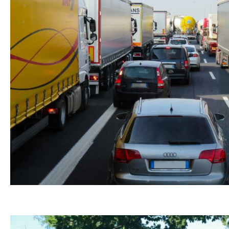
Предстојећег викенда очекује се појачан интензите
August 7, 2026