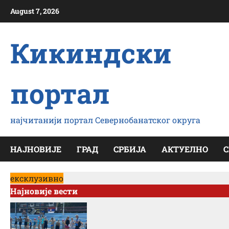
Skip
August 7, 2026
to
content
Кикиндски
портал
најчитанији портал Севернобанатског округа
НАЈНОВИЈЕ
ГРАД
СРБИЈА
АКТУЕЛНО
С
ексклузивно
Најновије вести