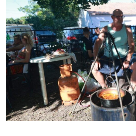
Банатска Топола домаћин 17. „Тополског котлића“