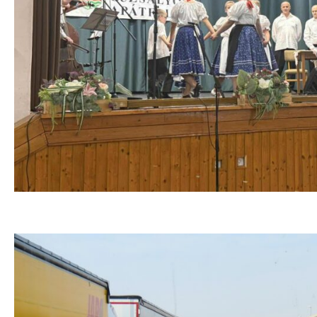
Руско Село домаћин 23. манифестације „Гужаљош“
August 7, 2026